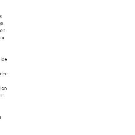
Sa
es
ion
our
pide
ndée.
tion
ent
e