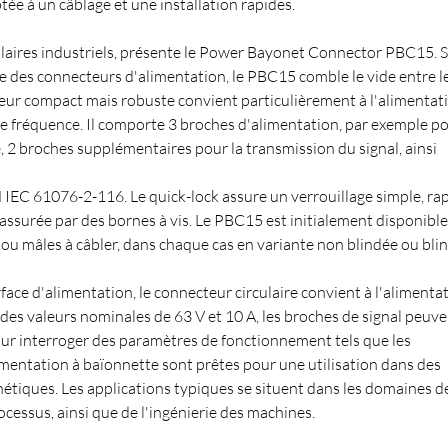
ptée à un câblage et une installation rapides.
culaires industriels, présente le Power Bayonet Connector PBC15. 
ne des connecteurs d'alimentation, le PBC15 comble le vide entre l
eur compact mais robuste convient particulièrement à l'alimentat
e fréquence. Il comporte 3 broches d'alimentation, par exemple p
, 2 broches supplémentaires pour la transmission du signal, ainsi
IEC 61076-2-116. Le quick-lock assure un verrouillage simple, ra
 assurée par des bornes à vis. Le PBC15 est initialement disponible
ou mâles à câbler, dans chaque cas en variante non blindée ou bli
face d'alimentation, le connecteur circulaire convient à l'alimenta
c des valeurs nominales de 63 V et 10 A, les broches de signal peuv
 pour interroger des paramètres de fonctionnement tels que les
mentation à baïonnette sont prêtes pour une utilisation dans des
tiques. Les applications typiques se situent dans les domaines d
ocessus, ainsi que de l'ingénierie des machines.