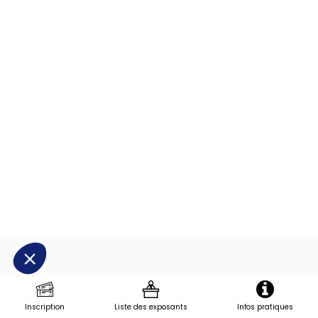
et
légère,
utilisées
pour
des
systèmes
d'élévation
et
de
retournement
PRÉSENTÉ
Par
Inscription
Liste des exposants
Infos pratiques