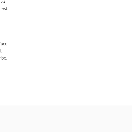
 Du
 est
face
.
ise.