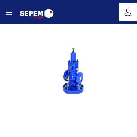
Détendeur-
Régulateur
de
pression
Site