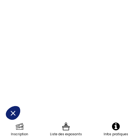
Web
Description
Avec
notre
partenaire
SPIRAX
SARCO
,Spécialiste
majeur
dans
les
domaines
de
la
Vapeur
et
Inscription
Liste des exposants
Infos pratiques
des