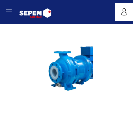
Pompe
à
entrainement
magnétique
Site