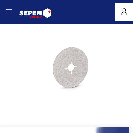
ALU-
X
-
XF733
Site