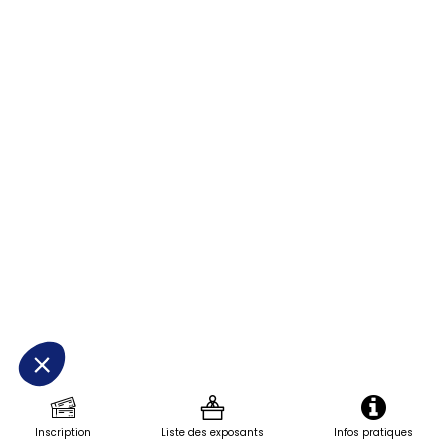
et
robotisées
Site
Web
Description
Supra
Technologies
propose
des
solutions
clés
en
mains,
Inscription
Liste des exposants
Infos pratiques
sur