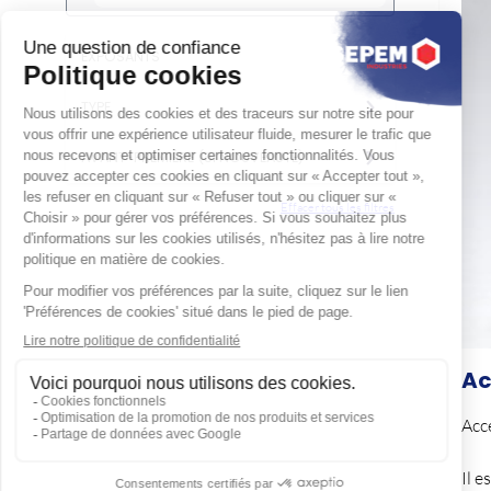
EXPOSANTS
TYPE
AVANT-PREMIÈRE (SI NOUVEAUTÉ)
Effacer tous les filtres
Ac
Acce
Il e