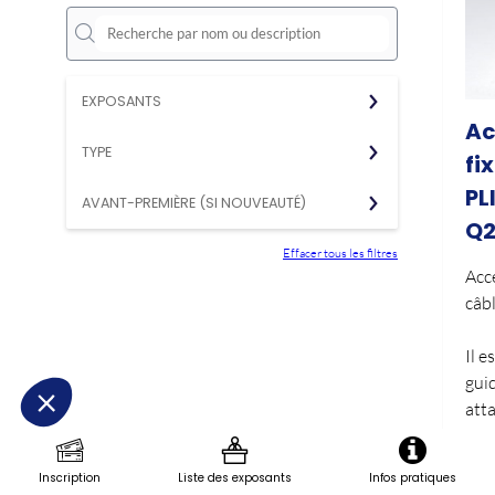
EXPOSANTS
Ac
TYPE
fi
PL
AVANT-PREMIÈRE (SI NOUVEAUTÉ)
Q2
Effacer tous les filtres
Acce
câb
Il e
gui
att
Les 
con
Inscription
Liste des exposants
Infos pratiques
alte