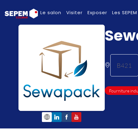
Le salon
Visiter
Exposer
Les SEPEM
Sew
B421
Fourniture indu