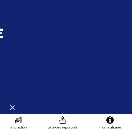
E
Demander un RDV
Inscription
Liste des exposants
Infos pratiques
Envoyer un message