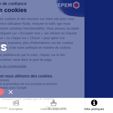
h
s
e
Inscription
Liste des exposants
Infos pratiques