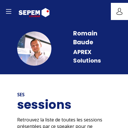
Romain
Baude
RB
APREX
Solutions
SES
sessions
Retrouvez la liste de toutes les sessions
présentées par ce speaker pour ne