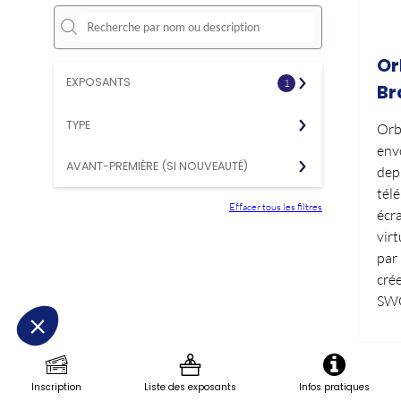
Or
EXPOSANTS
1
Br
TYPE
Orb
env
AVANT-PREMIÈRE (SI NOUVEAUTÉ)
dep
tél
Effacer tous les filtres
écr
vir
par
cré
SWO
Inscription
Liste des exposants
Infos pratiques